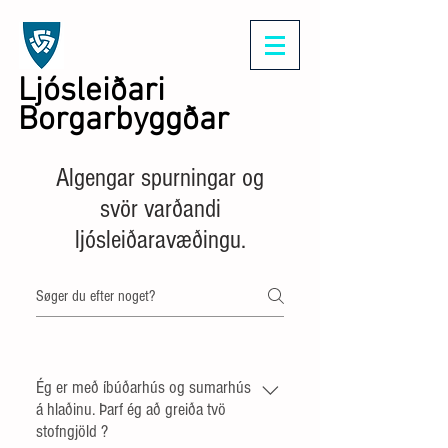
Ljósleiðari
Borgarbyggðar
Algengar spurningar og
svör varðandi
ljósleiðaravæðingu.
Ég er með íbúðarhús og sumarhús
á hlaðinu. Þarf ég að greiða tvö
stofngjöld ?