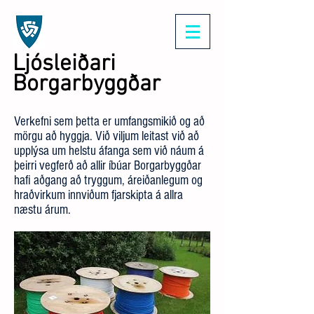
Ljósleiðari
Borgarbyggðar
Verkefni sem þetta er umfangsmikið og að
mörgu að hyggja. Við viljum leitast við að
upplýsa um helstu áfanga sem við náum á
þeirri vegferð að allir íbúar Borgarbyggðar
hafi aðgang að tryggum, áreiðanlegum og
hraðvirkum innviðum fjarskipta á allra
næstu árum.