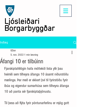
Ljósleiðari
Borgarbyggðar
Indlæg
GDan
5. nov. 2022
1 min læsning
Áfangi 10 er tilbúinn
Fjarskiptafélögin hafa móttekið lista yfir þau 
heimili sem tilheyra áfanga 10 ásamt niðurstöðu 
mælinga. Þar með er ekkert því til fyrirstöðu fyrir 
íbúa og eigendur sumarhúsa sem tilheyra áfanga 
10 að panta sér fjarskiptaþjónustu.
Til þess að flýta fyrir pöntunarferlinu er mjög gott 