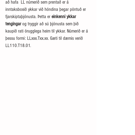
að hafa  LL númerið sem prentað er á 
inntaksboxið ykkar við höndina þegar pöntuð er 
fjarskiptaþjónusta. Þetta er 
einkenni ykkar 
tengingar
 og tryggir að sú þjónusta sem þið 
kaupið rati örugglega heim til ykkar. Númerið er á 
þessu formi: LLxxx.Txx.xx. Gæti til dæmis verið 
LL110.T18.01. 