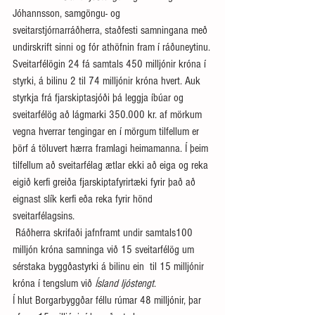
Jóhannsson, samgöngu- og 
sveitarstjórnarráðherra, staðfesti samningana með 
undirskrift sinni og fór athöfnin fram í ráðuneytinu.
Sveitarfélögin 24 fá samtals 450 milljónir króna í 
styrki, á bilinu 2 til 74 milljónir króna hvert. Auk 
styrkja frá fjarskiptasjóði þá leggja íbúar og 
sveitarfélög að lágmarki 350.000 kr. af mörkum 
vegna hverrar tengingar en í mörgum tilfellum er 
þörf á töluvert hærra framlagi heimamanna. Í þeim 
tilfellum að sveitarfélag ætlar ekki að eiga og reka 
eigið kerfi greiða fjarskiptafyrirtæki fyrir það að 
eignast slík kerfi eða reka fyrir hönd 
sveitarfélagsins.
 Ráðherra skrifaði jafnframt undir samtals100 
milljón króna samninga við 15 sveitarfélög um 
sérstaka byggðastyrki á bilinu ein  til 15 milljónir 
króna í tengslum við 
Ísland ljóstengt
.
Í hlut Borgarbyggðar féllu rúmar 48 milljónir, þar 