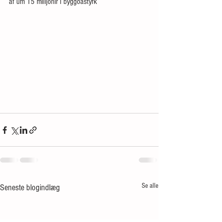
af um 15 milljónir í byggðastyrk 
Se alle
Seneste blogindlæg