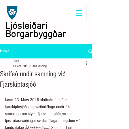
Ljósleiðari
Borgarbyggðar
Indlæg
GDan
11. apr. 2018
1 min læsning
Skrifað undir samning við
Fjarskiptasjóð
Þann 23. Mars 2018 skrifuðu fulltrúar 
fjarskiptasjóðs og sveitarfélaga undir 24 
samninga um styrki fjarskiptasjóðs vegna 
ljósleiðaravæðingar sveitarfélaga í tengslum við 
landsátakið 
Ísland ljóstengt
. Sigurður Ingi 