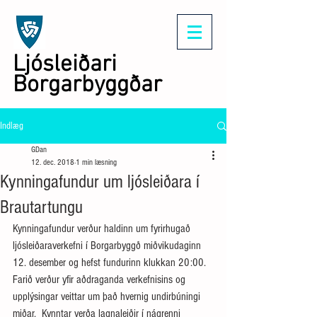
Ljósleiðari
Borgarbyggðar
Indlæg
GDan
12. dec. 2018
1 min læsning
Kynningafundur um ljósleiðara í
Brautartungu
Kynningafundur verður haldinn um fyrirhugað 
ljósleiðaraverkefni í Borgarbyggð miðvikudaginn 
12. desember og hefst fundurinn klukkan 20:00.  
Farið verður yfir aðdraganda verkefnisins og 
upplýsingar veittar um það hvernig undirbúningi 
miðar.  Kynntar verða lagnaleiðir í nágrenni 