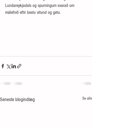
Lundareykjadals og spurningum svarað um 
málefnið eftir bestu vitund og getu.
Se alle
Seneste blogindlæg