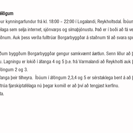
félögum
ur kynningarfundur frá kl. 18:00 – 22:00 í Logalandi, Reykholtsdal. Íbúu
afélaga sem selja internet, sjónvarps og símaþjónustu. Það er í boði að fá v
taðnum. Auk þess verða fulltrúar Borgarbyggðar á staðnum til að svara 
reifðum byggðum Borgarbyggðar gengur samkvæmt áætlun. Senn líður að þv
u. Lagningu er lokið í áfanga 4 og 5 þ.e. frá Varmalandi að Reykholti auk
 áföngum 2 og 3.
anga þeir tilheyra.  Íbúum í áföngum 2,3,4 og 5 er sérstaklega bent á að þ
ulltrúa fjarskiptafélaga nú þegar komið er að því að tengjast kerfinu.
ta.