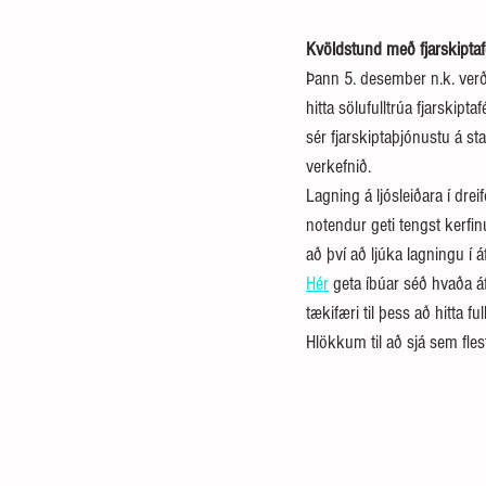
Kvöldstund með fjarskipta
Þann 5. desember n.k. verð
hitta sölufulltrúa fjarskipt
sér fjarskiptaþjónustu á s
verkefnið.  
Lagning á ljósleiðara í d
notendur geti tengst kerfin
að því að ljúka lagningu í
Hér
 geta íbúar séð hvaða áf
tækifæri til þess að hitta f
Hlökkum til að sjá sem fles