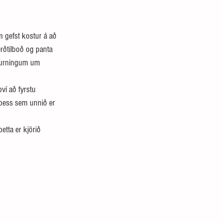
m gefst kostur á að 
erðtilboð og panta 
spurningum um 
í að fyrstu 
 þess sem unnið er 
etta er kjörið 