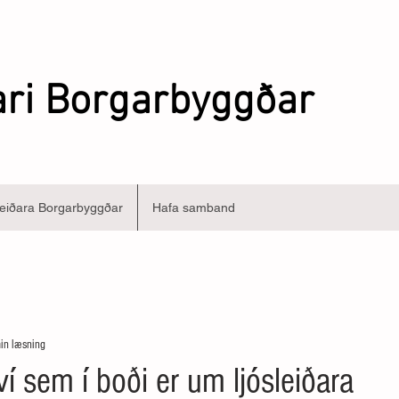
ari Borgarbyggðar
eiðara Borgarbyggðar
Hafa samband
in læsning
í sem í boði er um ljósleiðara