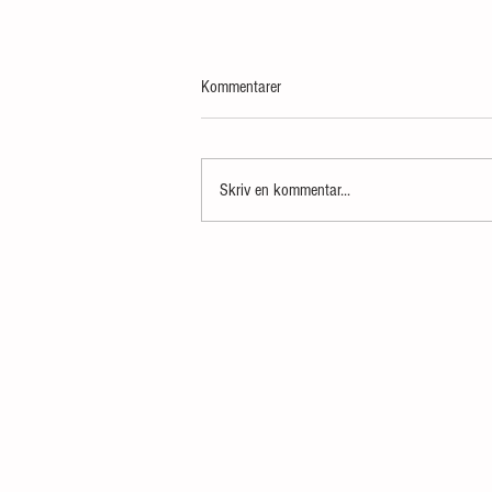
Kommentarer
Skriv en kommentar...
Áfangar 9, 17 og svo koma jól