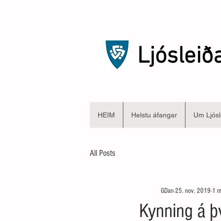
Ljósleið
HEIM
Helstu áfangar
Um Ljósl
All Posts
GDan
25. nov. 2019
1 m
Kynning á þv