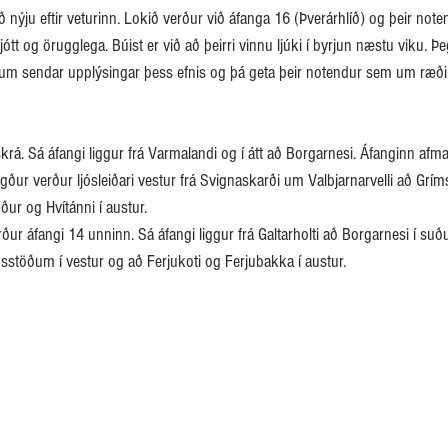
nýju eftir veturinn. Lokið verður við áfanga 16 (Þverárhlíð) og þeir not
ljótt og örugglega. Búist er við að þeirri vinnu ljúki í byrjun næstu viku. Þe
ögum sendar upplýsingar þess efnis og þá geta þeir notendur sem um ræði
rá. Sá áfangi liggur frá Varmalandi og í átt að Borgarnesi. Áfanginn afma
gður verður ljósleiðari vestur frá Svignaskarði um Valbjarnarvelli að Grí
uður og Hvítánni í austur. 
rður áfangi 14 unninn. Sá áfangi liggur frá Galtarholti að Borgarnesi í suð
sstöðum í vestur og að Ferjukoti og Ferjubakka í austur. 