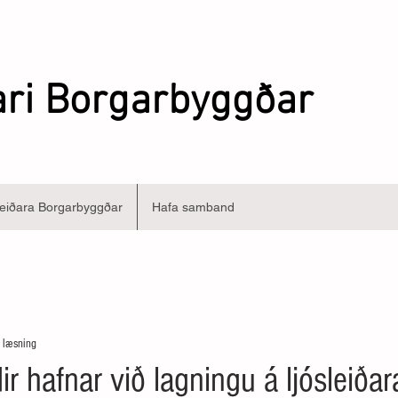
ari Borgarbyggðar
eiðara Borgarbyggðar
Hafa samband
 læsning
 hafnar við lagningu á ljósleiðar