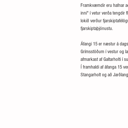
Framkvæmdir eru hafnar að 
inni" í vetur verða tengdir f
lokið verður fjarskiptafél
fjarskiptaþjónustu.
Áfangi 15 er næstur á dagsk
Grímsstöðum í vestur og la
afmarkast af Galtarholti í s
Í framhaldi af áfanga 15 ve
Stangarholt og að Jarðlang