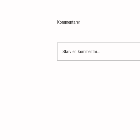
Kommentarer
Skriv en kommentar...
Áfangar 9, 17 og svo koma jól