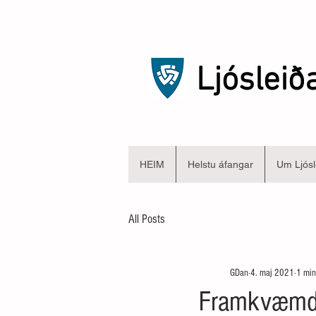
Ljósleið
HEIM
Helstu áfangar
Um Ljósl
All Posts
GDan
4. maj 2021
1 min
Framkvæmdir