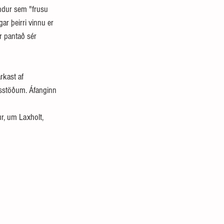
endur sem "frusu 
gar þeirri vinnu er 
r pantað sér 
rkast af 
msstöðum. Áfanginn 
ur, um Laxholt, 