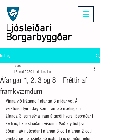
Ljósleiðari
Borgarbyggðar
Indlæg
GDan
13. maj 2020
1 min læsning
Áfangar 1, 2, 3 og 8 – Fréttir af
framkvæmdum
Vinna við frágang í áfanga 3 miðar vel. Á 
verkfundi fyrr í dag kom fram að mælingar í 
áfanga 3, sem sýna fram á gæði hvers ljósþráðar í 
kerfinu, hefjast síðar í vikunni. Það styttist því 
óðum í að notendur í áfanga 3 og í áfanga 2 geti 
pantað sér fjarskiptaþjónustu. Eins og áður hefur 