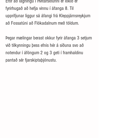
Eftir að lagningu í Hvítársíðunni er lokið er 
fyrirhugað að hefja vinnu í áfanga 8. Til 
upprifjunar liggur sá áfangi frá Kleppjárnsreykjum 
að Fossatúni að Flókadalnum með töldum.
Þegar mælingar berast okkur fyrir áfanga 3 setjum 
við tilkynningu þess efnis hér á síðuna svo að 
notendur í áföngum 2 og 3 geti í framhaldinu 
pantað sér fjarskiptaþjónustu. 